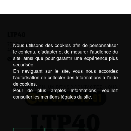
LTP40
752 Rte d’Ozourt,
Nous utilisons des cookies afin de personnaliser
40380 Poyartin
le contenu, d'adapter et de mesurer l'audience du
site, ainsi que pour garantir une expérience plus
06 68 10 45 91
sécurisée.
En naviguant sur le site, vous nous accordez
l'autorisation de collecter des informations à l'aide
de cookies.
UNE QUESTION, UN DEVIS ? CONTACTEZ-NOUS !
Pour de plus amples informations, veuillez
06 68 10 45 91
consulter les mentions légales du site.